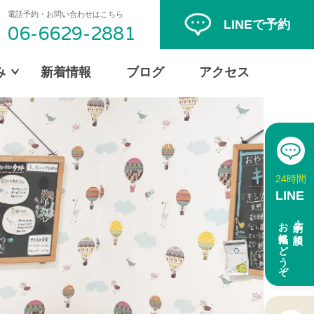
電話予約・お問い合わせはこちら
LINEで予約
06-6629-2881
み
新着情報
ブログ
アクセス
する
歯を白くしたい
24時間
LINE
お気軽にどうぞ
予約・ご相談
い
大人になって
歯並びが気になる