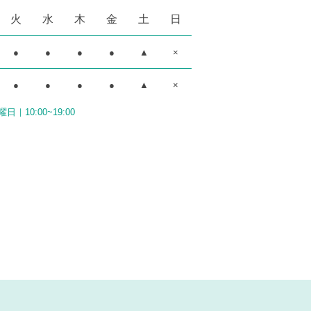
火
水
木
金
土
日
●
●
●
●
▲
×
●
●
●
●
▲
×
日｜10:00~19:00