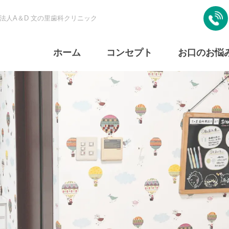
法人A＆D 文の里歯科クリニック
ホーム
コンセプト
お口のお悩
子供の歯が心配
歯石を取りたい
歯がグラグラ
子供の矯正時期
インプラントに
滑舌を直した
が気になる
変えたい