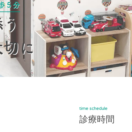
歩５分
添う
大切に
time schedule
診療時間